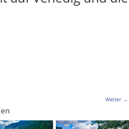
Weiter →
len