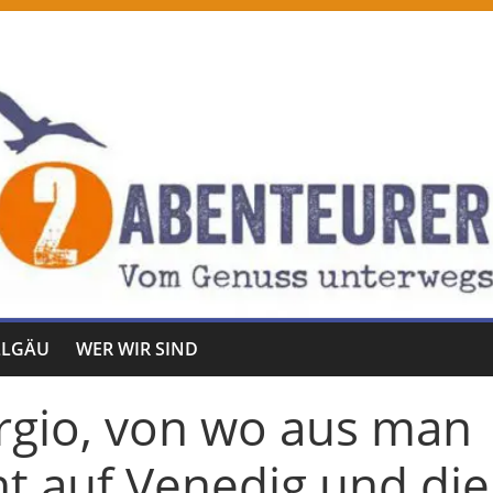
LLGÄU
WER WIR SIND
orgio, von wo aus man
ht auf Venedig und die