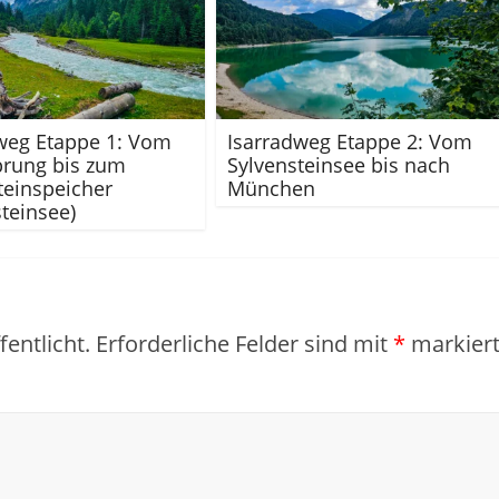
weg Etappe 1: Vom
Isarradweg Etappe 2: Vom
prung bis zum
Sylvensteinsee bis nach
teinspeicher
München
steinsee)
entlicht.
Erforderliche Felder sind mit
*
markier