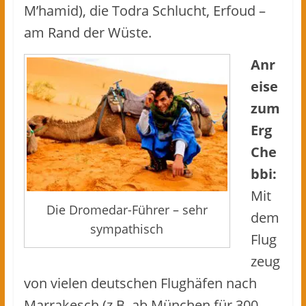
M’hamid), die Todra Schlucht, Erfoud –
am Rand der Wüste.
Anr
eise
zum
Erg
Che
bbi:
Mit
Die Dromedar-Führer – sehr
dem
sympathisch
Flug
zeug
von vielen deutschen Flughäfen nach
Marrakesch (z.B. ab München für 300