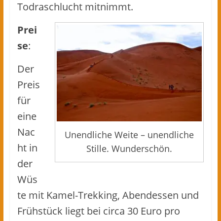
Todraschlucht mitnimmt.
Prei
se
:
Der
Preis
für
eine
Nac
Unendliche Weite – unendliche
ht in
Stille. Wunderschön.
der
Wüs
te mit Kamel-Trekking, Abendessen und
Frühstück liegt bei circa 30 Euro pro