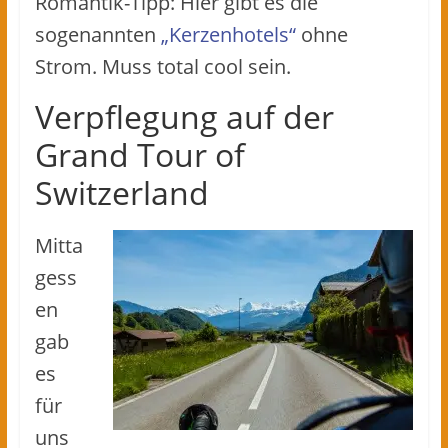
Romantik-Tipp: Hier gibt es die
sogenannten
„Kerzenhotels“
ohne
Strom. Muss total cool sein.
Verpflegung auf der
Grand Tour of
Switzerland
Mitta
gess
en
gab
es
für
uns