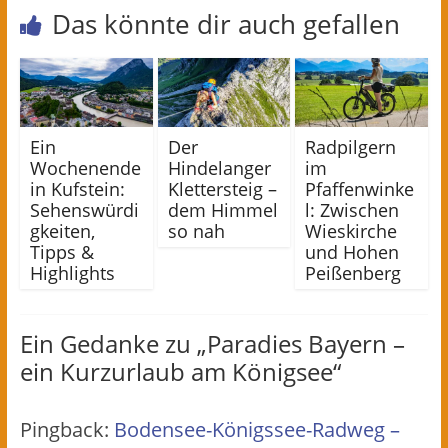
Das könnte dir auch gefallen
Ein
Der
Radpilgern
Wochenende
Hindelanger
im
in Kufstein:
Klettersteig –
Pfaffenwinke
Sehenswürdi
dem Himmel
l: Zwischen
gkeiten,
so nah
Wieskirche
Tipps &
und Hohen
Highlights
Peißenberg
Ein Gedanke zu „
Paradies Bayern –
ein Kurzurlaub am Königsee
“
Pingback:
Bodensee-Königssee-Radweg –