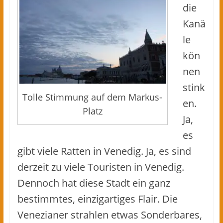
die
Kanä
le
kön
nen
stink
Tolle Stimmung auf dem Markus-
en.
Platz
Ja,
es
gibt viele Ratten in Venedig. Ja, es sind
derzeit zu viele Touristen in Venedig.
Dennoch hat diese Stadt ein ganz
bestimmtes, einzigartiges Flair. Die
Venezianer strahlen etwas Sonderbares,