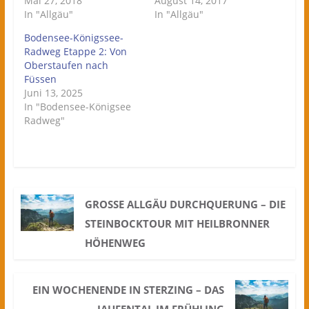
Mai 27, 2018
August 14, 2017
In "Allgäu"
In "Allgäu"
Bodensee-Königssee-
Radweg Etappe 2: Von
Oberstaufen nach
Füssen
Juni 13, 2025
In "Bodensee-Königsee
Radweg"
GROSSE ALLGÄU DURCHQUERUNG – DIE S
TEINBOCKTOUR MIT HEILBRONNER H
ÖHENWEG
EIN WOCHENENDE IN STERZING – DAS
JAUFENTAL IM FRÜHLING