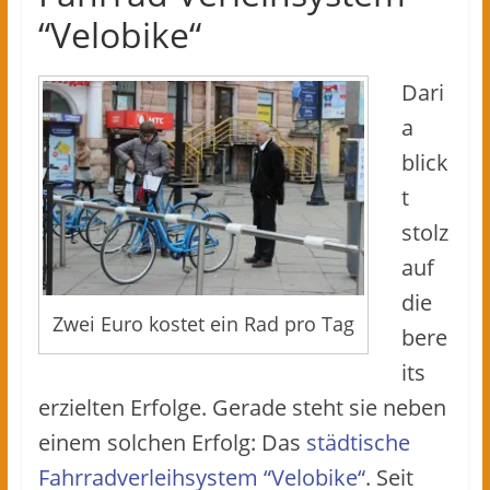
“Velobike“
Dari
a
blick
t
stolz
auf
die
Zwei Euro kostet ein Rad pro Tag
bere
its
erzielten Erfolge. Gerade steht sie neben
einem solchen Erfolg: Das
städtische
Fahrradverleihsystem “Velobike“
. Seit